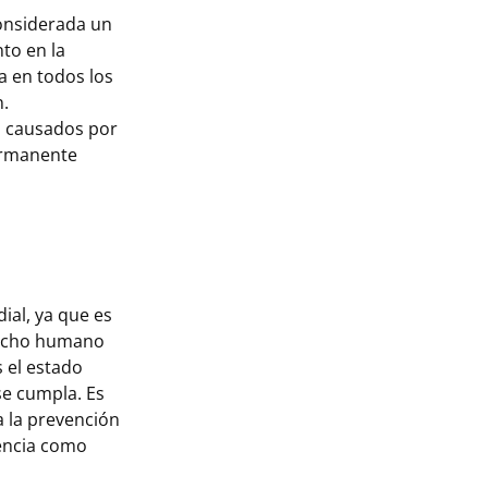
considerada un
to en la
a en todos los
n.
n causados por
permanente
ial, ya que es
recho humano
s el estado
se cumpla. Es
 la prevención
lencia como