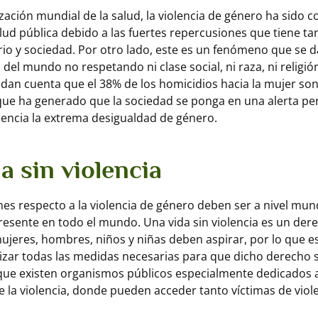
zación mundial de la salud, la violencia de género ha sido 
ud pública debido a las fuertes repercusiones que tiene tan
ario y sociedad. Por otro lado, este es un fenómeno que se d
 del mundo no respetando ni clase social, ni raza, ni religió
 dan cuenta que el 38% de los homicidios hacia la mujer so
 que ha generado que la sociedad se ponga en una alerta 
encia la extrema desigualdad de género.
a sin violencia
nes respecto a la violencia de género deben ser a nivel mund
esente en todo el mundo. Una vida sin violencia es un de
mujeres, hombres, niños y niñas deben aspirar, por lo que e
izar todas las medidas necesarias para que dicho derecho 
que existen organismos públicos especialmente dedicados a
e la violencia, donde pueden acceder tanto víctimas de vio