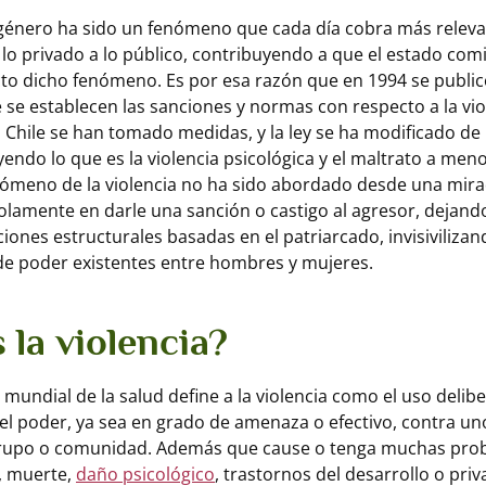
 género ha sido un fenómeno que cada día cobra más releva
lo privado a lo público, contribuyendo a que el estado co
o dicho fenómeno. Es por esa razón que en 1994 se publicó
se establecen las sanciones y normas con respecto a la vio
En Chile se han tomado medidas, y la ley se ha modificado d
yendo lo que es la violencia psicológica y el maltrato a meno
nómeno de la violencia no ha sido abordado desde una mira
olamente en darle una sanción o castigo al agresor, dejando
iones estructurales basadas en el patriarcado, invisivilizan
de poder existentes entre hombres y mujeres.
 la violencia?
 mundial de la salud define a la violencia como el uso delib
 del poder, ya sea en grado de amenaza o efectivo, contra u
rupo o comunidad. Además que cause o tenga muchas prob
, muerte,
daño psicológico
, trastornos del desarrollo o pri