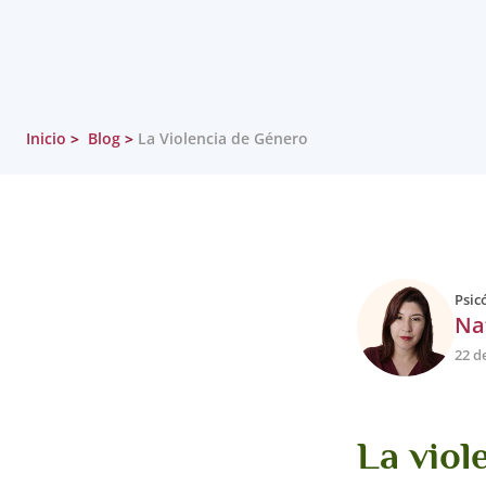
Inicio
Blog
La Violencia de Género
Psic
Na
22 d
La viol