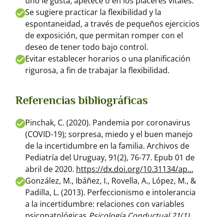
uno le gusta, apetece o en los placeres vitales.
Se sugiere practicar la flexibilidad y la
espontaneidad, a través de pequeños ejercicios
de exposición, que permitan romper con el
deseo de tener todo bajo control.
Evitar establecer horarios o una planificación
rigurosa, a fin de trabajar la flexibilidad.
Referencias bibliográficas
Pinchak, C. (2020). Pandemia por coronavirus
(COVID-19); sorpresa, miedo y el buen manejo
de la incertidumbre en la familia. Archivos de
Pediatría del Uruguay, 91(2), 76-77. Epub 01 de
abril de 2020.
https://dx.doi.org/10.31134/ap...
González, M., Ibáñez, I., Rovella, A., López, M., &
Padilla, L. (2013). Perfeccionismo e intolerancia
a la incertidumbre: relaciones con variables
psicopatológicas
Psicología Conductual,21(1)
,