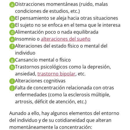
Distracciones momentáneas (ruido, malas
a
condiciones de estudios, etc.)
El pensamiento se aleja hacia otras situaciones
b
El sujeto no se enfoca en el tema que le interesa
c
Alimentación poco o nada equilibrada
d
Insomnio o
alteraciones del sueño
e
Alteraciones del estado físico o mental del
f
individuo
Cansancio mental o físico
g
Trastornos psicológicos como la depresión,
h
ansiedad,
trastorno bipolar
, etc.
Alteraciones cognitivas
i
Falta de concentración relacionada con otras
j
enfermedades (como la esclerosis múltiple,
artrosis, déficit de atención, etc.)
Aunado a ello, hay algunos elementos del entorno
del individuo y de su cotidianeidad que alteran
momentáneamente la concentración: