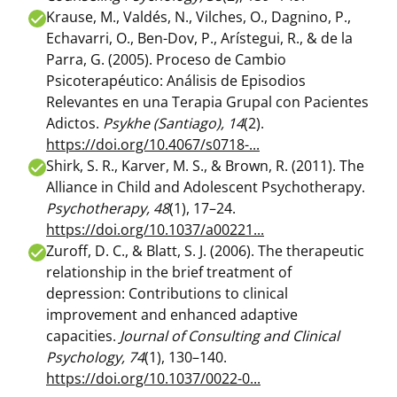
Krause, M., Valdés, N., Vilches, O., Dagnino, P.,
Echavarri, O., Ben-Dov, P., Arístegui, R., & de la
Parra, G. (2005). Proceso de Cambio
Psicoterapéutico: Análisis de Episodios
Relevantes en una Terapia Grupal con Pacientes
Adictos.
Psykhe (Santiago), 14
(2).
https://doi.org/10.4067/s0718-...
Shirk, S. R., Karver, M. S., & Brown, R. (2011). The
Alliance in Child and Adolescent Psychotherapy.
Psychotherapy, 48
(1), 17–24.
https://doi.org/10.1037/a00221...
Zuroff, D. C., & Blatt, S. J. (2006). The therapeutic
relationship in the brief treatment of
depression: Contributions to clinical
improvement and enhanced adaptive
capacities.
Journal of Consulting and Clinical
Psychology, 74
(1), 130–140.
https://doi.org/10.1037/0022-0...