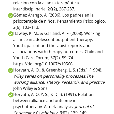
relación con la alianza terapéutica.
Interdisciplinaria, 26
(2), 267-287.
Gómez Arango, A. (2006). Los padres en la
psicoterapia de niños.
Pensamiento Psicológico,
2
(6), 103–113.
Hawley, K. M., & Garland, A. F. (2008). Working
alliance in adolescent outpatient therapy:
Youth, parent and therapist reports and
associations with therapy outcomes.
Child and
Youth Care Forum, 37
(2), 59–74.
https://doi.org/10.1007/s10566...
Horvath, A. O., & Greenberg, L. S. (Eds.). (1994).
Wiley series on personality processes.The
working alliance: Theory, research, and practice
.
John Wiley & Sons.
Horvath, A. O. Y. S., & D, B. (1991). Relation
between alliance and outcome in
psychotherapy: A metaanalysis.
Journal of
Counseling Psychology, 38
(2), 139–149.