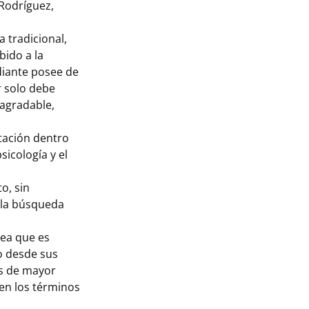
Rodríguez,
a tradicional,
ido a la
diante posee de
r solo debe
 agradable,
tación dentro
icología y el
o, sin
 la búsqueda
tea que es
o desde sus
es de mayor
 en los términos