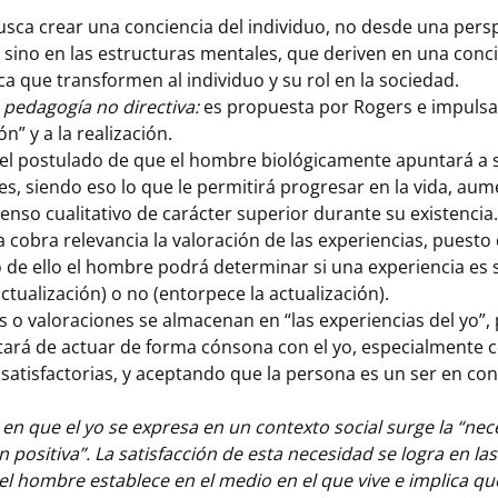
busca crear una conciencia del individuo, no desde una pers
, sino en las estructuras mentales, que deriven en una conc
tica que transformen al individuo y su rol en la sociedad.
 pedagogía no directiva:
es propuesta por Rogers e impulsa 
ón” y a la realización.
 el postulado de que el hombre biológicamente apuntará a 
s, siendo eso lo que le permitirá progresar en la vida, aum
enso cualitativo de carácter superior durante su existencia.
a cobra relevancia la valoración de las experiencias, puesto
de ello el hombre podrá determinar si una experiencia es s
actualización) o no (entorpece la actualización).
s o valoraciones se almacenan en “las experiencias del yo”, 
atará de actuar de forma cónsona con el yo, especialmente c
 satisfactorias, y aceptando que la persona es un ser en co
en que el yo se expresa en un contexto social surge la “ne
 positiva”. La satisfacción de esta necesidad se logra en las
el hombre establece en el medio en el que vive e implica qu