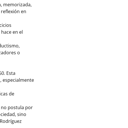
ca, memorizada,
reflexión en
cicios
 hace en el
nductismo,
zadores o
60. Esta
o, especialmente
icas de
; no postula por
ciedad, sino
 Rodríguez