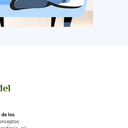
del
 de los
conceptos