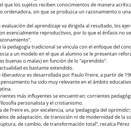
 el que los sujetos reciben conocimientos de manera acríti
a o ordenadora, sin que se produzca un razonamiento o una 
 evaluación del aprendizaje va dirigida al resultado, los ejer
on esencialmente reproductivos, por lo que el énfasis no se
 razonamiento”.
e la pedagogía tradicional se vincula con el enfoque del co
ocia a un modelo en el que al alumno se le presentan refor
tas buenas o malas) en función de lo “aprendido”.
actualidad es bastante extendido.
 liberadora:
es desarrollada por Paulo Freire, a partir de 19
l pensamiento ha sido muy relevante en el ámbito educativ
atina.
rrientes más influyentes se encuentran: corrientes pedagóg
filosofía personalista y el cristianismo.
 de Freire es, por excelencia, una ꞌpedagogía del oprimidoꞌ
elos de adaptación, de transición ni de modernidad de la so
uptura, de cambio, de transformación total”, recalca Pérez