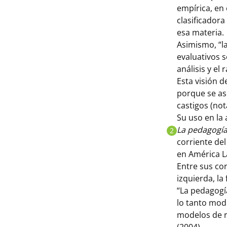
empírica, en
clasificador
esa materia.
Asimismo, “la
evaluativos s
análisis y el
Esta visión d
porque se as
castigos (no
Su uso en la 
La pedagogía
2
corriente de
en América L
Entre sus co
izquierda, la 
“La pedagogía
lo tanto mod
modelos de r