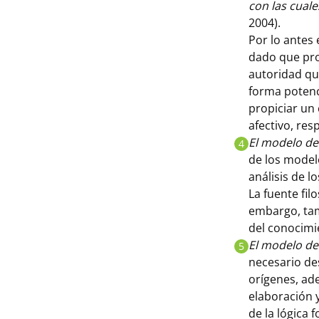
con las cual
2004).
Por lo antes 
dado que pro
autoridad qu
forma potenc
propiciar un
afectivo, re
El modelo de
4
de los model
análisis de 
La fuente fil
embargo, tam
del conocimi
El modelo de
5
necesario de
orígenes, ad
elaboración y
de la lógica 