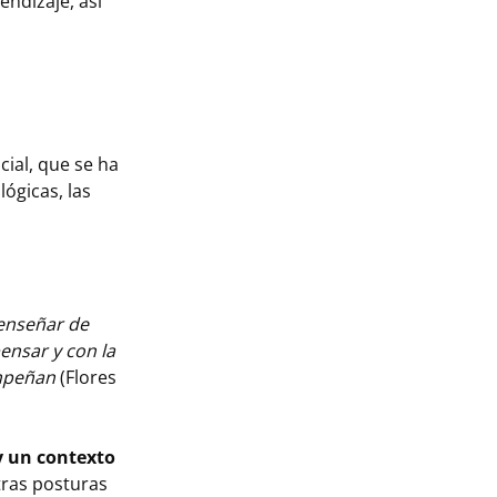
ndizaje, así
ial, que se ha
ógicas, las
 enseñar de
ensar y con la
empeñan
(Flores
y un contexto
otras posturas