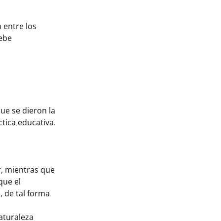
 entre los
debe
ue se dieron la
tica educativa.
, mientras que
que el
, de tal forma
aturaleza