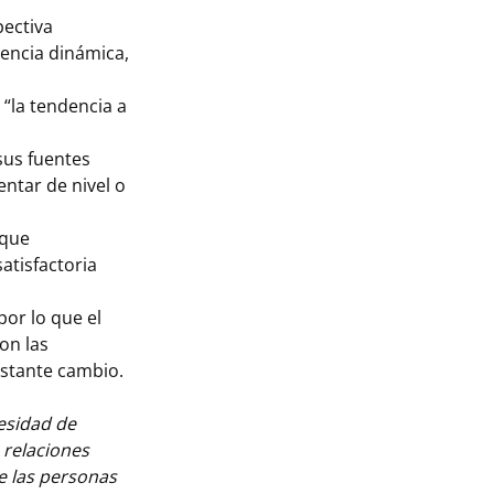
pectiva
iencia dinámica,
“la tendencia a
sus fuentes
entar de nivel o
 que
atisfactoria
por lo que el
on las
nstante cambio.
cesidad de
 relaciones
e las personas