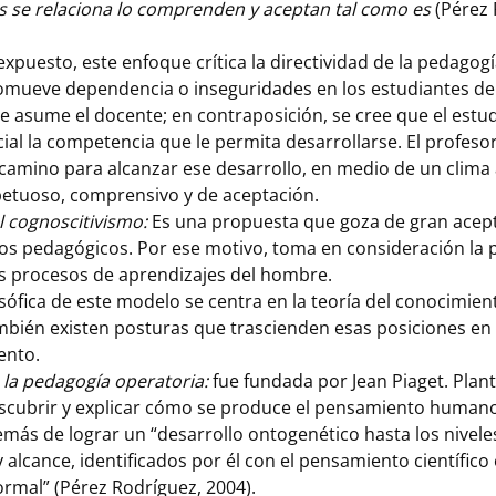
es se relaciona lo comprenden y aceptan tal como es
(Pérez 
expuesto, este enfoque crítica la directividad de la pedagogí
mueve dependencia o inseguridades en los estudiantes deb
e asume el docente; en contraposición, se cree que el estu
ial la competencia que le permita desarrollarse. El profeso
 camino para alcanzar ese desarrollo, en medio de un clima
spetuoso, comprensivo y de aceptación.
l cognoscitivismo:
Es una propuesta que goza de gran acep
os pedagógicos. Por ese motivo, toma en consideración la ps
los procesos de aprendizajes del hombre.
osófica de este modelo se centra en la teoría del conocimient
bién existen posturas que trascienden esas posiciones en
ento.
 la pedagogía operatoria:
fue fundada por Jean Piaget. Plan
scubrir y explicar cómo se produce el pensamiento human
emás de lograr un “desarrollo ontogenético hasta los nivel
 alcance, identificados por él con el pensamiento científico
formal” (Pérez Rodríguez, 2004).