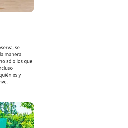
bserva, se
 la manera
no sólo los que
ncluso
quién es y
ive.