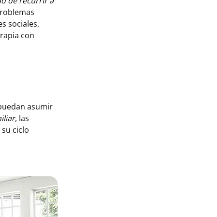
d de recurrir a
 problemas
es sociales,
erapia con
e puedan asumir
iliar
, las
 su ciclo